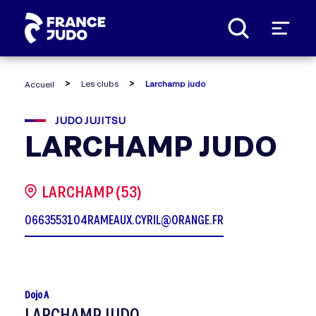
Panneau de gestion des cookies
Les clubs
Larchamp judo
Accueil
JUDO JUJITSU
LARCHAMP JUDO
LARCHAMP (53)
0663553104
RAMEAUX.CYRIL@ORANGE.FR
Dojo A
LARCHAMP JUDO