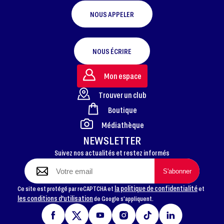
NOUS APPELER
NOUS ÉCRIRE
Mon espace
Trouver un club
Boutique
FOOTER
Médiathèque
NEWSLETTER
Suivez nos actualités et restez informés
la politique de confidentialité
Ce site est protégé par reCAPTCHA et
et
les conditions d'utilisation
de Google s'appliquent.