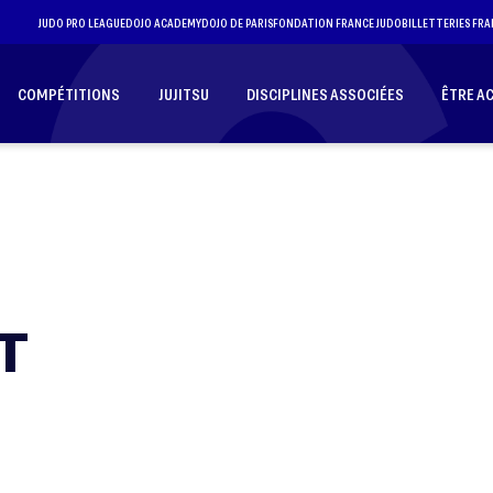
JUDO PRO LEAGUE
DOJO ACADEMY
DOJO DE PARIS
FONDATION FRANCE JUDO
BILLETTERIES FRA
COMPÉTITIONS
JUJITSU
DISCIPLINES ASSOCIÉES
ÊTRE A
T