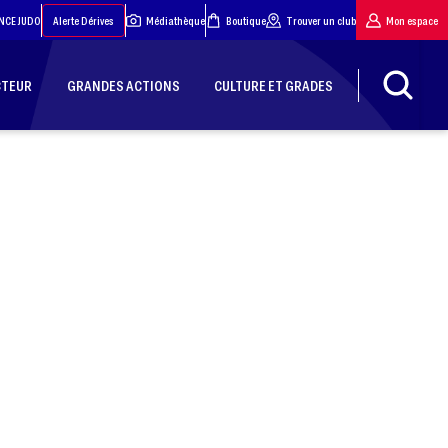
NCE JUDO
Alerte Dérives
Médiathèque
Boutique
Trouver un club
Mon espace
CTEUR
GRANDES ACTIONS
CULTURE ET GRADES