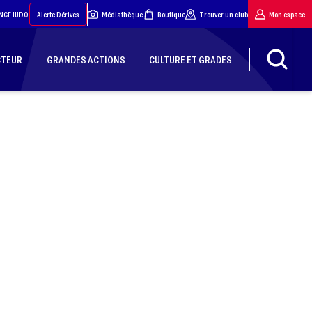
NCE JUDO
Alerte Dérives
Médiathèque
Boutique
Trouver un club
Mon espace
CTEUR
GRANDES ACTIONS
CULTURE ET GRADES