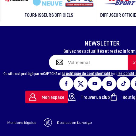
FOURNISSEURS OFFICIELS
DIFFUSEUR OFFICIE
NEWSLETTER
Suivez nos actualités et restez infor
la politique de confidentialité
les conditi
Ce site est protégé par reCAPTCHA et
et
Mon espace
Trouver un club
Boutiq
Mentions légales
Réalisation Koredge