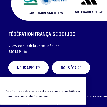
PARTENAIRE OFFICIEL
PARTENAIRES MAJEURS
FOOTER
FÉDÉRATION FRANÇAISE DE JUDO
21-25 Avenue de la Porte Châtillon
75014 Paris
NOUS APPELER
NOUS ÉCRIRE
Ce site utilise des cookies et vous donne le contrôle sur
ceux que vous souhaitez activer
Préférences cookies
Protection des données
Aide & accessibilité