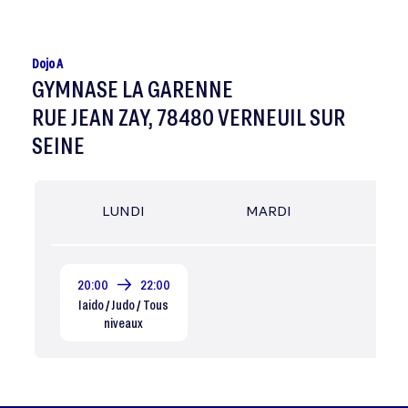
Dojo A
GYMNASE LA GARENNE
RUE JEAN ZAY, 78480 VERNEUIL SUR
SEINE
LUNDI
MARDI
MER
20:00
22:00
Iaido / Judo / Tous
niveaux