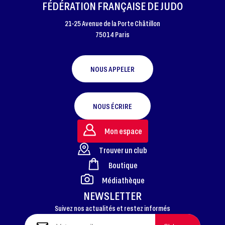
FÉDÉRATION FRANÇAISE DE JUDO
21-25 Avenue de la Porte Châtillon
75014 Paris
NOUS APPELER
NOUS ÉCRIRE
Mon espace
Trouver un club
Boutique
FOOTER
Médiathèque
NEWSLETTER
Suivez nos actualités et restez informés