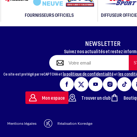
FOURNISSEURS OFFICIELS
DIFFUSEUR OFFICIE
NEWSLETTER
Suivez nos actualités et restez infor
la politique de confidentialité
les conditi
Ce site est protégé par reCAPTCHA et
et
Mon espace
Trouver un club
Boutiq
Mentions légales
Réalisation Koredge