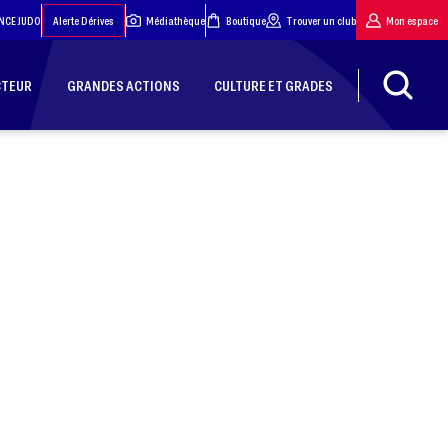
NCE JUDO
Alerte Dérives
Médiathèque
Boutique
Trouver un club
Mon espace
CTEUR
GRANDES ACTIONS
CULTURE ET GRADES