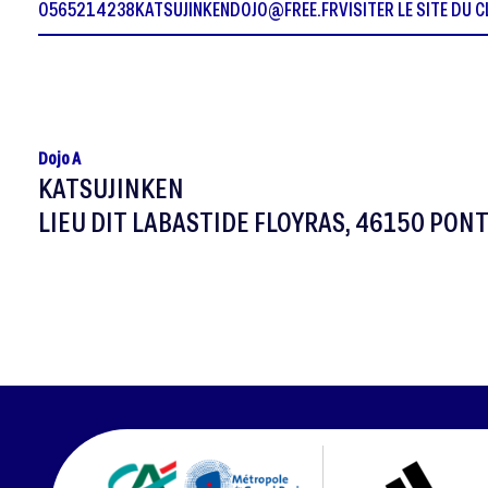
0565214238
KATSUJINKENDOJO@FREE.FR
VISITER LE SITE DU 
Dojo A
KATSUJINKEN
LIEU DIT LABASTIDE FLOYRAS, 46150 PON