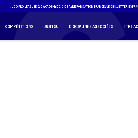
JUDO PRO LEAGUE
DOJO ACADEMY
DOJO DE PARIS
FONDATION FRANCE JUDO
BILLETTERIES FRA
COMPÉTITIONS
JUJITSU
DISCIPLINES ASSOCIÉES
ÊTRE A