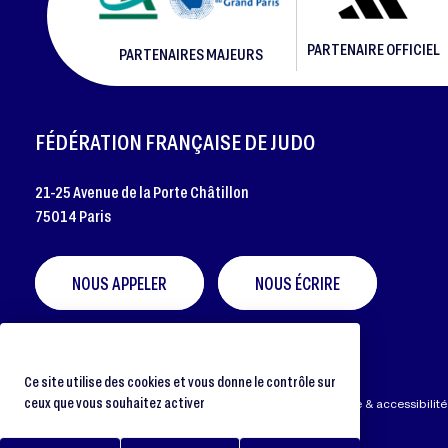
PARTENAIRE OFFICIEL
PARTENAIRES MAJEURS
FOOTER
FÉDÉRATION FRANÇAISE DE JUDO
21-25 Avenue de la Porte Châtillon
75014 Paris
NOUS APPELER
NOUS ÉCRIRE
Ce site utilise des cookies et vous donne le contrôle sur
ceux que vous souhaitez activer
Préférences cookies
Protection des données
Aide & accessibilité