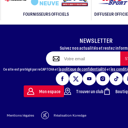
FOURNISSEURS OFFICIELS
DIFFUSEUR OFFICIE
NEWSLETTER
Suivez nos actualités et restez infor
la politique de confidentialité
les conditi
Ce site est protégé par reCAPTCHA et
et
Mon espace
Trouver un club
Boutiq
Mentions légales
Réalisation Koredge