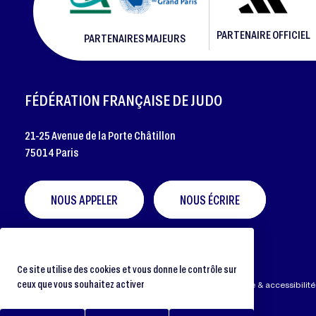
PARTENAIRE OFFICIEL
PARTENAIRES MAJEURS
FOOTER
FÉDÉRATION FRANÇAISE DE JUDO
21-25 Avenue de la Porte Châtillon
75014 Paris
NOUS APPELER
NOUS ÉCRIRE
Ce site utilise des cookies et vous donne le contrôle sur
ceux que vous souhaitez activer
Préférences cookies
Protection des données
Aide & accessibilité