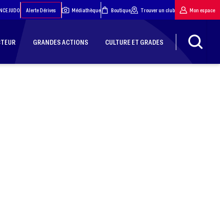
NCE JUDO
Alerte Dérives
Médiathèque
Boutique
Trouver un club
Mon espace
CTEUR
GRANDES ACTIONS
CULTURE ET GRADES