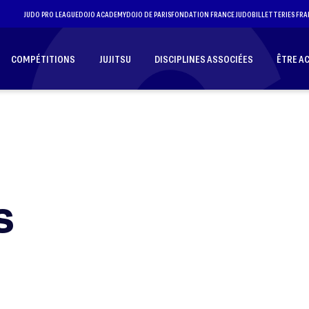
JUDO PRO LEAGUE
DOJO ACADEMY
DOJO DE PARIS
FONDATION FRANCE JUDO
BILLETTERIES FRA
COMPÉTITIONS
JUJITSU
DISCIPLINES ASSOCIÉES
ÊTRE A
S