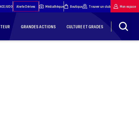
NCE JUDO
Alerte Dérives
Médiathèque
Boutique
Trouver un club
Mon espace
CTEUR
GRANDES ACTIONS
CULTURE ET GRADES