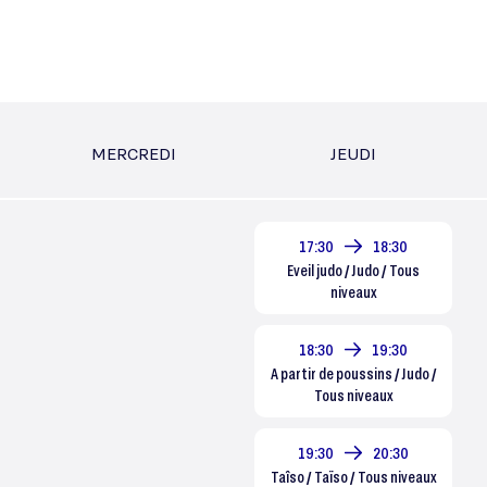
MERCREDI
JEUDI
17:30
18:30
Eveil judo / Judo / Tous
niveaux
18:30
19:30
A partir de poussins / Judo /
Tous niveaux
19:30
20:30
Taîso / Taïso / Tous niveaux