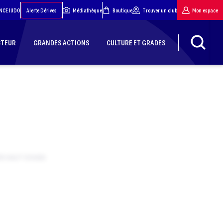
NCE JUDO
Alerte Dérives
Médiathèque
Boutique
Trouver un club
Mon espace
CTEUR
GRANDES ACTIONS
CULTURE ET GRADES