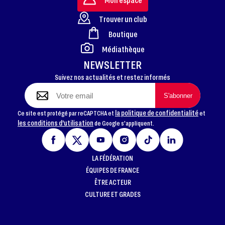
Trouver un club
Boutique
FOOTER
Médiathèque
NEWSLETTER
Suivez nos actualités et restez informés
la politique de confidentialité
Ce site est protégé par reCAPTCHA et
et
les conditions d'utilisation
de Google s'appliquent.
LA FÉDÉRATION
ÉQUIPES DE FRANCE
ÊTRE ACTEUR
CULTURE ET GRADES