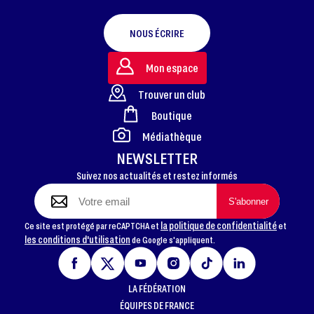
NOUS ÉCRIRE
Mon espace
Trouver un club
Boutique
FOOTER
Médiathèque
NEWSLETTER
Suivez nos actualités et restez informés
la politique de confidentialité
Ce site est protégé par reCAPTCHA et
et
les conditions d'utilisation
de Google s'appliquent.
LA FÉDÉRATION
ÉQUIPES DE FRANCE