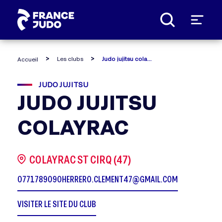
Panneau de gestion des cookies
Les clubs
Judo jujitsu colayrac
Accueil
JUDO JUJITSU
JUDO JUJITSU
COLAYRAC
COLAYRAC ST CIRQ (47)
0771789090
HERRERO.CLEMENT47@GMAIL.COM
VISITER LE SITE DU CLUB