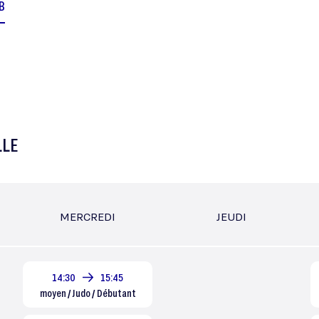
UB
LLE
MERCREDI
JEUDI
14:30
15:45
moyen / Judo / Débutant