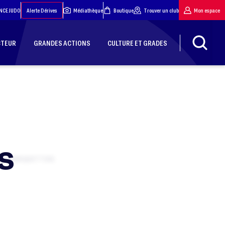
NCE JUDO
Alerte Dérives
Médiathèque
Boutique
Trouver un club
Mon espace
CTEUR
GRANDES ACTIONS
CULTURE ET GRADES
S