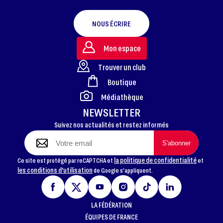
NOUS ÉCRIRE
Mon espace
Trouver un club
Boutique
FOOTER
Médiathèque
NEWSLETTER
Suivez nos actualités et restez informés
la politique de confidentialité
Ce site est protégé par reCAPTCHA et
et
les conditions d'utilisation
de Google s'appliquent.
LA FÉDÉRATION
ÉQUIPES DE FRANCE