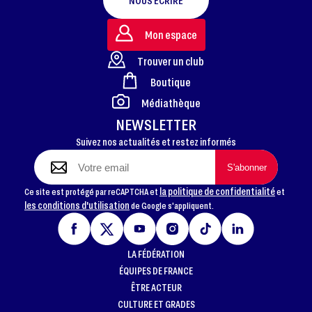
NOUS ÉCRIRE
Mon espace
Trouver un club
Boutique
FOOTER
Médiathèque
NEWSLETTER
Suivez nos actualités et restez informés
la politique de confidentialité
Ce site est protégé par reCAPTCHA et
et
les conditions d'utilisation
de Google s'appliquent.
LA FÉDÉRATION
ÉQUIPES DE FRANCE
ÊTRE ACTEUR
CULTURE ET GRADES