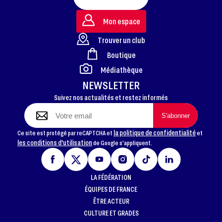
Mon espace
Trouver un club
Boutique
FOOTER
Médiathèque
NEWSLETTER
Suivez nos actualités et restez informés
la politique de confidentialité
Ce site est protégé par reCAPTCHA et
et
les conditions d'utilisation
de Google s'appliquent.
LA FÉDÉRATION
ÉQUIPES DE FRANCE
ÊTRE ACTEUR
CULTURE ET GRADES