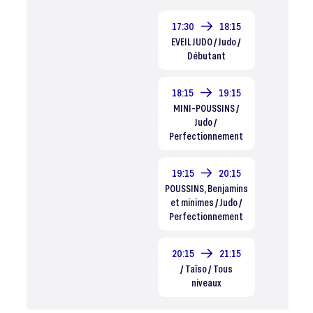
17:30
18:15
EVEIL JUDO / Judo /
Débutant
18:15
19:15
MINI-POUSSINS /
Judo /
Perfectionnement
19:15
20:15
POUSSINS, Benjamins
et minimes / Judo /
Perfectionnement
20:15
21:15
/ Taïso / Tous
niveaux