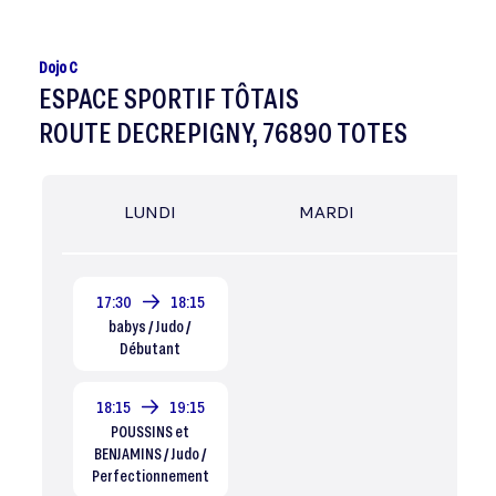
Dojo C
ESPACE SPORTIF TÔTAIS
ROUTE DECREPIGNY, 76890 TOTES
LUNDI
MARDI
MER
17:30
18:15
babys / Judo /
Débutant
18:15
19:15
POUSSINS et
BENJAMINS / Judo /
Perfectionnement