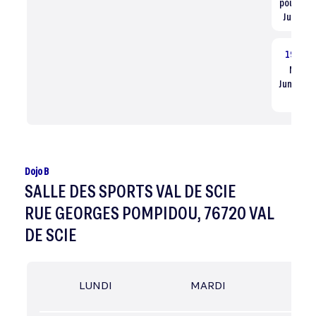
poussins
Judo / T
19:00
Minim
Juniors S
/ Tou
Dojo B
SALLE DES SPORTS VAL DE SCIE
RUE GEORGES POMPIDOU, 76720 VAL
DE SCIE
LUNDI
MARDI
MER