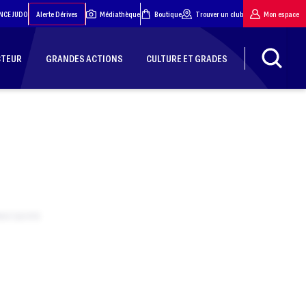
NCE JUDO
Alerte Dérives
Médiathèque
Boutique
Trouver un club
Mon espace
CTEUR
GRANDES ACTIONS
CULTURE ET GRADES