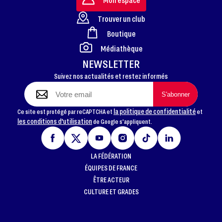
Trouver un club
Boutique
FOOTER
Médiathèque
NEWSLETTER
Suivez nos actualités et restez informés
la politique de confidentialité
Ce site est protégé par reCAPTCHA et
et
les conditions d'utilisation
de Google s'appliquent.
LA FÉDÉRATION
ÉQUIPES DE FRANCE
ÊTRE ACTEUR
CULTURE ET GRADES