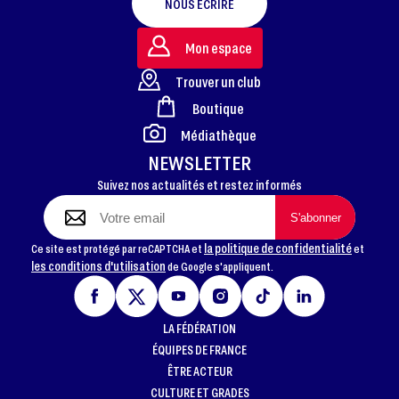
NOUS ÉCRIRE
Mon espace
Trouver un club
Boutique
FOOTER
Médiathèque
NEWSLETTER
Suivez nos actualités et restez informés
la politique de confidentialité
Ce site est protégé par reCAPTCHA et
et
les conditions d'utilisation
de Google s'appliquent.
LA FÉDÉRATION
ÉQUIPES DE FRANCE
ÊTRE ACTEUR
CULTURE ET GRADES