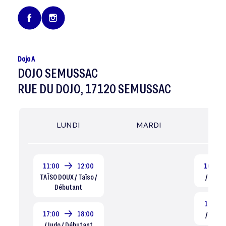
Dojo A
DOJO SEMUSSAC
RUE DU DOJO, 17120 SEMUSSAC
LUNDI
MARDI
MER
11:00
12:00
16:00
TAÏSO DOUX / Taïso /
/ Judo 
Débutant
17:00
17:00
18:00
/ Judo 
/ Judo / Débutant