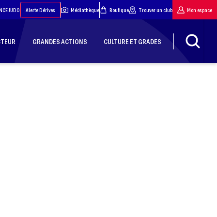
NCE JUDO
Alerte Dérives
Médiathèque
Boutique
Trouver un club
Mon espace
CTEUR
GRANDES ACTIONS
CULTURE ET GRADES