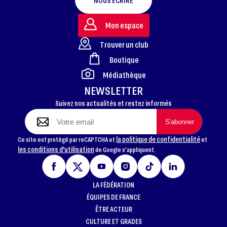
NOUS ÉCRIRE
Mon espace
Trouver un club
Boutique
FOOTER
Médiathèque
NEWSLETTER
Suivez nos actualités et restez informés
la politique de confidentialité
Ce site est protégé par reCAPTCHA et
et
les conditions d'utilisation
de Google s'appliquent.
LA FÉDÉRATION
ÉQUIPES DE FRANCE
ÊTRE ACTEUR
CULTURE ET GRADES