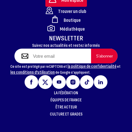
Trouver un club
Boutique
FOOTER
Médiathèque
NEWSLETTER
Suivez nos actualités et restez informés
la politique de confidentialité
Ce site est protégé par reCAPTCHA et
et
les conditions d'utilisation
de Google s'appliquent.
LA FÉDÉRATION
ÉQUIPES DE FRANCE
ÊTRE ACTEUR
CULTURE ET GRADES