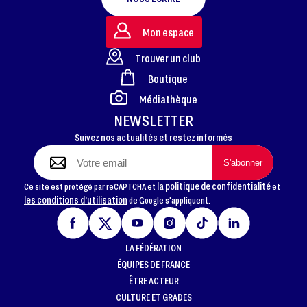
Mon espace
Trouver un club
Boutique
FOOTER
Médiathèque
NEWSLETTER
Suivez nos actualités et restez informés
la politique de confidentialité
Ce site est protégé par reCAPTCHA et
et
les conditions d'utilisation
de Google s'appliquent.
LA FÉDÉRATION
ÉQUIPES DE FRANCE
ÊTRE ACTEUR
CULTURE ET GRADES