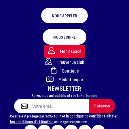
NOUS APPELER
NOUS ÉCRIRE
Mon espace
Trouver un club
Boutique
FOOTER
Médiathèque
NEWSLETTER
Suivez nos actualités et restez informés
la politique de confidentialité
Ce site est protégé par reCAPTCHA et
et
les conditions d'utilisation
de Google s'appliquent.