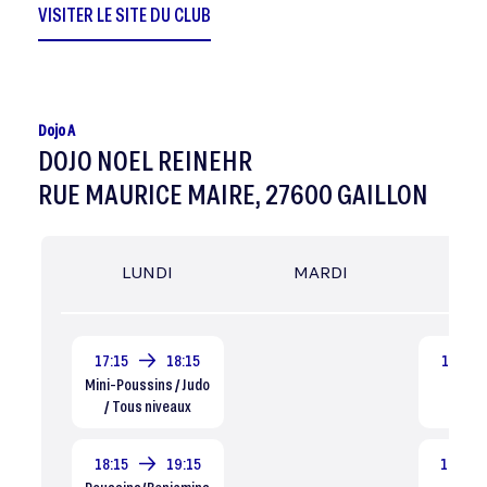
VISITER LE SITE DU CLUB
Dojo A
DOJO NOEL REINEHR
RUE MAURICE MAIRE, 27600 GAILLON
LUNDI
MARDI
MER
17:15
18:15
13:30
Mini-Poussins / Judo
Eveil 
/ Tous niveaux
Dé
18:15
19:15
14:15