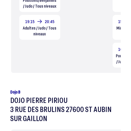
Poussins/Benjamins
Eveil 
/ Judo / Tous niveaux
Dé
19:15
20:45
15:00
Adultes / Judo / Tous
Mini-Pou
niveaux
/ Tou
16:00
Poussins
/ Judo / 
Dojo B
DOJO PIERRE PIRIOU
3 RUE DES BRULINS 27600 ST AUBIN
SUR GAILLON