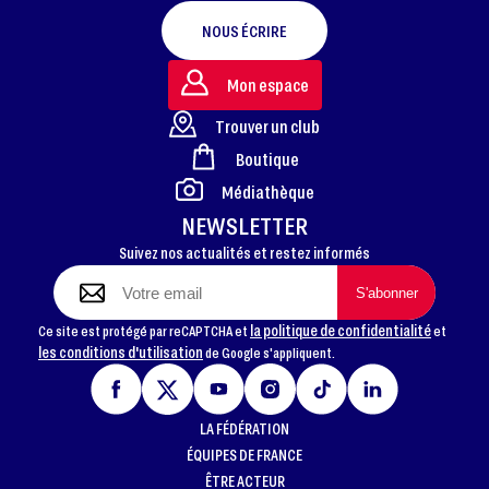
NOUS ÉCRIRE
Mon espace
Trouver un club
Boutique
FOOTER
Médiathèque
NEWSLETTER
Suivez nos actualités et restez informés
la politique de confidentialité
Ce site est protégé par reCAPTCHA et
et
les conditions d'utilisation
de Google s'appliquent.
LA FÉDÉRATION
ÉQUIPES DE FRANCE
ÊTRE ACTEUR