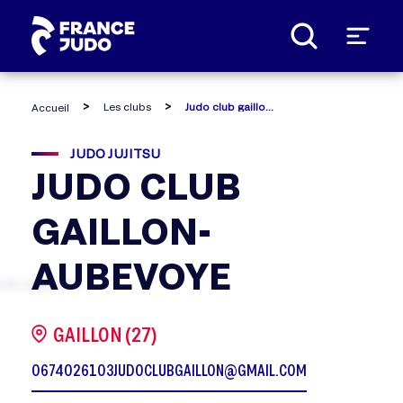
Panneau de gestion des cookies
Les clubs
Judo club gaillon-aubevoye
Accueil
JUDO JUJITSU
JUDO CLUB
GAILLON-
AUBEVOYE
GAILLON (27)
0674026103
JUDOCLUBGAILLON@GMAIL.COM