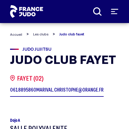
Panneau de gestion des cookies
Les clubs
Judo club fayet
Accueil
JUDO JUJITSU
JUDO CLUB FAYET
FAYET (02)
0618895860
MARIVAL.CHRISTOPHE@ORANGE.FR
Dojo A
SALLE POLYVALENTE