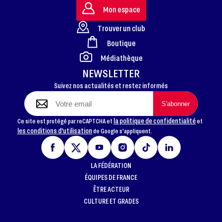
Mon espace
Trouver un club
Boutique
FOOTER
Médiathèque
NEWSLETTER
Suivez nos actualités et restez informés
la politique de confidentialité
Ce site est protégé par reCAPTCHA et
et
les conditions d'utilisation
de Google s'appliquent.
LA FÉDÉRATION
ÉQUIPES DE FRANCE
ÊTRE ACTEUR
CULTURE ET GRADES