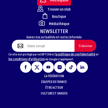
Trouver un club
Boutique
FOOTER
Médiathèque
NEWSLETTER
Suivez nos actualités et restez informés
la politique de confidentialité
Ce site est protégé par reCAPTCHA et
et
les conditions d'utilisation
de Google s'appliquent.
LA FÉDÉRATION
ÉQUIPES DE FRANCE
ÊTRE ACTEUR
CULTURE ET GRADES