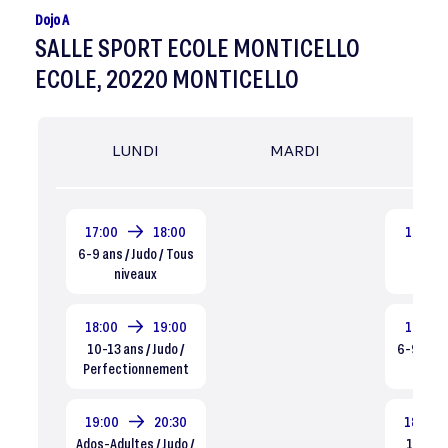
Dojo A
SALLE SPORT ECOLE MONTICELLO
ECOLE, 20220 MONTICELLO
LUNDI
MARDI
MER
17:00
18:00
16:15
6-9 ans / Judo / Tous
4-5 an
niveaux
Dé
18:00
19:00
17:00
10-13 ans / Judo /
6-9 ans /
Perfectionnement
ni
19:00
20:30
18:00
Ados-Adultes / Judo /
10-13 a