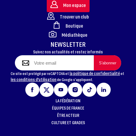
Mon espace
Trouver un club
Boutique
FOOTER
Médiathèque
NEWSLETTER
Suivez nos actualités et restez informés
la politique de confidentialité
Ce site est protégé par reCAPTCHA et
et
les conditions d'utilisation
de Google s'appliquent.
LA FÉDÉRATION
ÉQUIPES DE FRANCE
ÊTRE ACTEUR
CULTURE ET GRADES