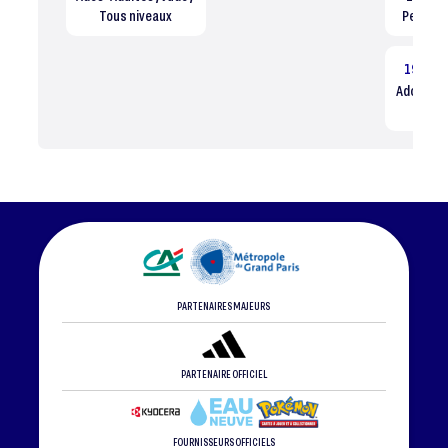
Tous niveaux
Perfec
19:00
Ados-Adul
Tous
PARTENAIRES MAJEURS
PARTENAIRE OFFICIEL
FOURNISSEURS OFFICIELS