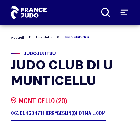
Panneau de gestion des cookies
Les clubs
Judo club di u munticellu
Accueil
JUDO JUJITSU
JUDO CLUB DI U
MUNTICELLU
MONTICELLO (20)
0618146047
THIERRYGESLIN@HOTMAIL.COM