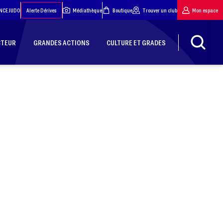
NCE JUDO
Alerte Dérives
Médiathèque
Boutique
Trouver un club
Mon espace
CTEUR
GRANDES ACTIONS
CULTURE ET GRADES