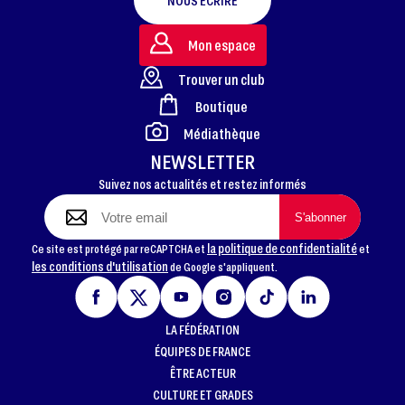
NOUS ÉCRIRE
Mon espace
Trouver un club
Boutique
FOOTER
Médiathèque
NEWSLETTER
Suivez nos actualités et restez informés
la politique de confidentialité
Ce site est protégé par reCAPTCHA et
et
les conditions d'utilisation
de Google s'appliquent.
LA FÉDÉRATION
ÉQUIPES DE FRANCE
ÊTRE ACTEUR
CULTURE ET GRADES