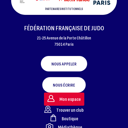
PARTENAIRES INSTITUTIONNELS
FÉDÉRATION FRANÇAISE DE JUDO
21-25 Avenue de la Porte Châtillon
75014 Paris
NOUS APPELER
NOUS ÉCRIRE
Mon espace
Trouver un club
Boutique
FOOTER
Médiathèque