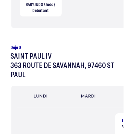
BABY JUDO / Judo /
Débutant
Dojo D
SAINT PAUL IV
363 ROUTE DE SAVANNAH, 97460 ST
PAUL
LUNDI
MARDI
MER
15:30
BABY JU
Dé