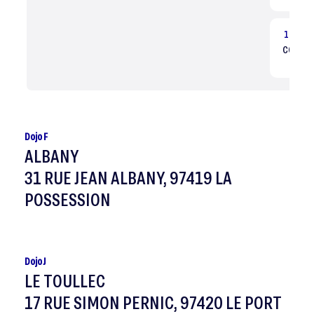
16:30
CONFIRM
Dé
Dojo F
ALBANY
31 RUE JEAN ALBANY, 97419 LA
POSSESSION
Dojo J
LE TOULLEC
17 RUE SIMON PERNIC, 97420 LE PORT