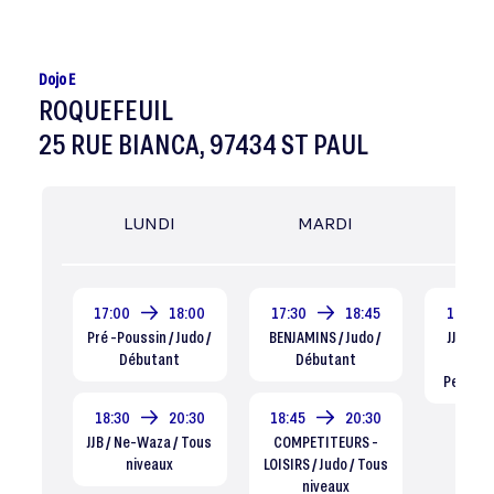
Dojo E
ROQUEFEUIL
25 RUE BIANCA, 97434 ST PAUL
LUNDI
MARDI
MER
17:00
18:00
17:30
18:45
18:30
Pré -Poussin / Judo /
BENJAMINS / Judo /
JJB-NE 
Débutant
Débutant
W
Perfec
18:30
20:30
18:45
20:30
JJB / Ne-Waza / Tous
COMPETITEURS -
niveaux
LOISIRS / Judo / Tous
niveaux