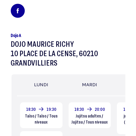
Dojo A
DOJO MAURICE RICHY
10 PLACE DE LA CENSE, 60210
GRANDVILLIERS
LUNDI
MARDI
MER
18:30
19:30
18:30
20:00
17:15
Taïso / Taïso / Tous
Jujitsu adultes /
judo g
niveaux
Jujitsu / Tous niveaux
(4/6 an
Dé