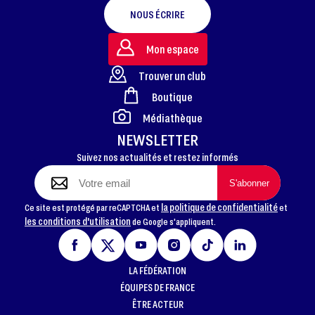
NOUS ÉCRIRE
Mon espace
Trouver un club
Boutique
FOOTER
Médiathèque
NEWSLETTER
Suivez nos actualités et restez informés
la politique de confidentialité
Ce site est protégé par reCAPTCHA et
et
les conditions d'utilisation
de Google s'appliquent.
LA FÉDÉRATION
ÉQUIPES DE FRANCE
ÊTRE ACTEUR