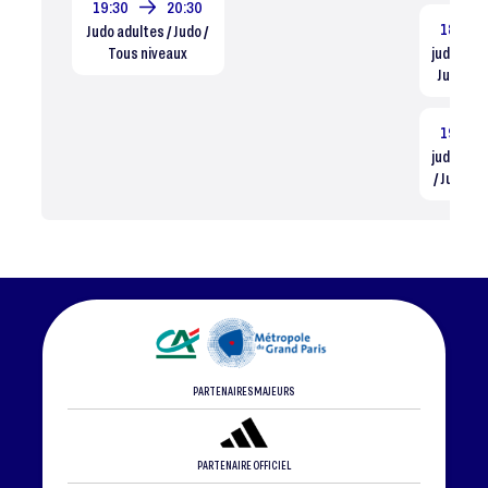
19:30
20:30
18:00
Judo adultes / Judo /
Tous niveaux
judo grou
Judo / T
19:00
judo gro
/ Judo / 
PARTENAIRES MAJEURS
PARTENAIRE OFFICIEL