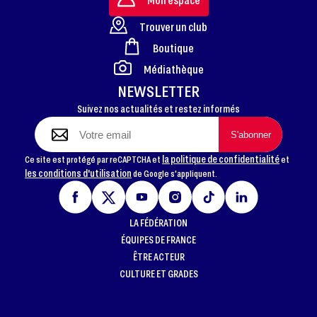
Trouver un club
Boutique
FOOTER
Médiathèque
NEWSLETTER
Suivez nos actualités et restez informés
la politique de confidentialité
Ce site est protégé par reCAPTCHA et
et
les conditions d'utilisation
de Google s'appliquent.
LA FÉDÉRATION
ÉQUIPES DE FRANCE
ÊTRE ACTEUR
CULTURE ET GRADES