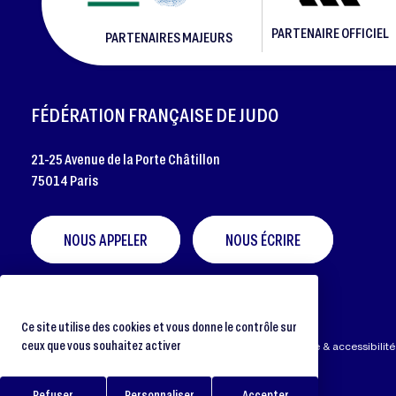
PARTENAIRE OFFICIEL
PARTENAIRES MAJEURS
FOOTER
FÉDÉRATION FRANÇAISE DE JUDO
21-25 Avenue de la Porte Châtillon
75014 Paris
NOUS APPELER
NOUS ÉCRIRE
Ce site utilise des cookies et vous donne le contrôle sur
ceux que vous souhaitez activer
Préférences cookies
Protection des données
Aide & accessibilité
Refuser
Personnaliser
Accepter