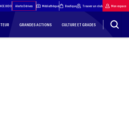
NCE JUDO
Alerte Dérives
Médiathèque
Boutique
Trouver un club
Mon espace
CTEUR
GRANDES ACTIONS
CULTURE ET GRADES