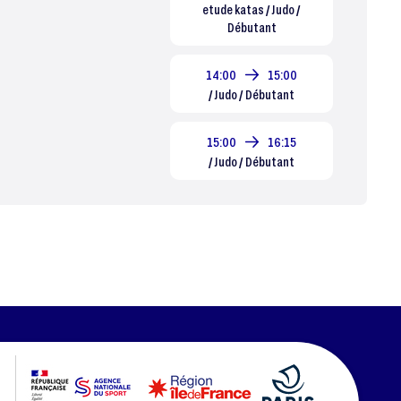
etude katas / Judo /
Débutant
14:00
15:00
/ Judo / Débutant
15:00
16:15
/ Judo / Débutant