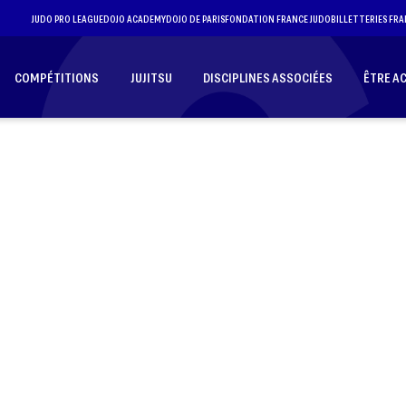
JUDO PRO LEAGUE
DOJO ACADEMY
DOJO DE PARIS
FONDATION FRANCE JUDO
BILLETTERIES FRA
COMPÉTITIONS
JUJITSU
DISCIPLINES ASSOCIÉES
ÊTRE A