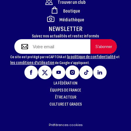
Trouver un club
Boutique
FOOTER
Médiathèque
NEWSLETTER
Suivez nos actualités et restez informés
la politique de confidentialité
Ce site est protégé par reCAPTCHA et
et
les conditions d'utilisation
de Google s'appliquent.
LA FÉDÉRATION
ÉQUIPES DE FRANCE
ÊTRE ACTEUR
CULTURE ET GRADES
Préférences cookies