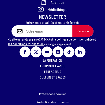
Boutique
FOOTER
Médiathèque
NEWSLETTER
Suivez nos actualités et restez informés
la politique de confidentialité
Ce site est protégé par reCAPTCHA et
et
les conditions d'utilisation
de Google s'appliquent.
LA FÉDÉRATION
ÉQUIPES DE FRANCE
ÊTRE ACTEUR
CULTURE ET GRADES
Préférences cookies
Protection des données