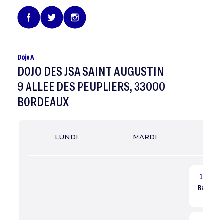
Dojo A
DOJO DES JSA SAINT AUGUSTIN
9 ALLEE DES PEUPLIERS, 33000
BORDEAUX
LUNDI
MARDI
MER
13:30
Baby Jud
Dé