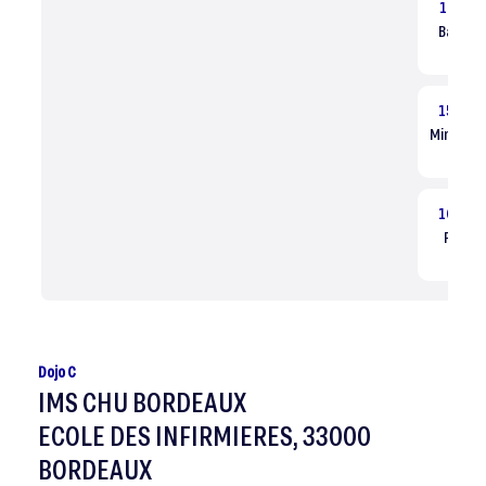
14:15
Baby jud
Dé
15:00
Mini Pous
Tous
16:00
Poussin
Tous
Dojo C
IMS CHU BORDEAUX
ECOLE DES INFIRMIERES, 33000
BORDEAUX