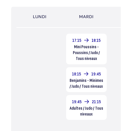
LUNDI
MARDI
MER
17:15
18:15
Mini Poussins -
Poussins / Judo /
Tous niveaux
18:15
19:45
Benjamins - Minimes
/ Judo / Tous niveaux
19:45
21:15
Adultes / Judo / Tous
niveaux