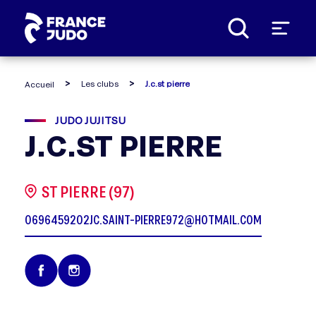
Panneau de gestion des cookies
Les clubs
J.c.st pierre
Accueil
JUDO JUJITSU
J.C.ST PIERRE
ST PIERRE (97)
0696459202
JC.SAINT-PIERRE972@HOTMAIL.COM