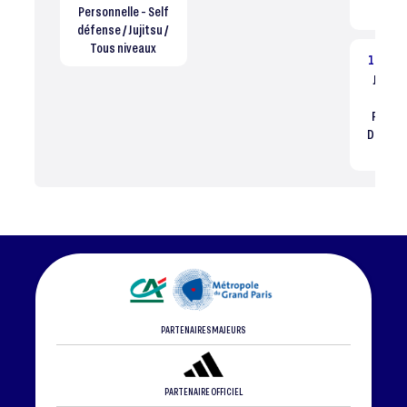
Personnelle - Self
ni
défense / Jujitsu /
Tous niveaux
19:30
Jujitsu
Pro
Person
Défense 
Tous
PARTENAIRES MAJEURS
PARTENAIRE OFFICIEL