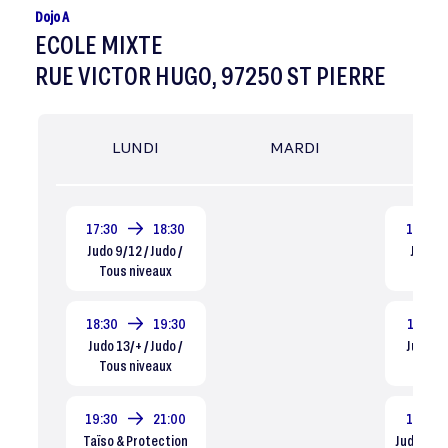
Dojo A
ECOLE MIXTE
RUE VICTOR HUGO, 97250 ST PIERRE
LUNDI
MARDI
MER
17:30
18:30
16:30
Judo 9/12 / Judo /
Judo 4/
Tous niveaux
Dé
18:30
19:30
17:15
Judo 13/+ / Judo /
Judo / 
Tous niveaux
ni
19:30
21:00
18:15
Taïso & Protection
Judo 6/8 