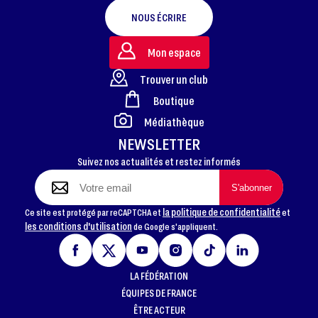
NOUS ÉCRIRE
Mon espace
Trouver un club
Boutique
FOOTER
Médiathèque
NEWSLETTER
Suivez nos actualités et restez informés
la politique de confidentialité
Ce site est protégé par reCAPTCHA et
et
les conditions d'utilisation
de Google s'appliquent.
LA FÉDÉRATION
ÉQUIPES DE FRANCE
ÊTRE ACTEUR