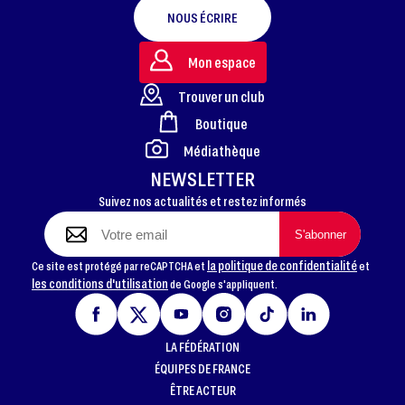
NOUS ÉCRIRE
Mon espace
Trouver un club
Boutique
FOOTER
Médiathèque
NEWSLETTER
Suivez nos actualités et restez informés
la politique de confidentialité
Ce site est protégé par reCAPTCHA et
et
les conditions d'utilisation
de Google s'appliquent.
LA FÉDÉRATION
ÉQUIPES DE FRANCE
ÊTRE ACTEUR