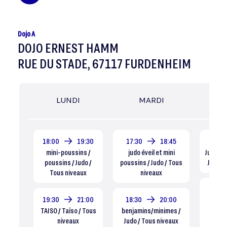
Dojo A
DOJO ERNEST HAMM
RUE DU STADE, 67117 FURDENHEIM
LUNDI
MARDI
ME
18:00
19:30
17:30
18:45
16:00
mini-poussins /
judo éveil et mini
Judo év
poussins / Judo /
poussins / Judo / Tous
Judo /
Tous niveaux
niveaux
17:15
19:30
21:00
18:30
20:00
mini
TAISO / Taïso / Tous
benjamins/minimes /
débuta
niveaux
Judo / Tous niveaux
D