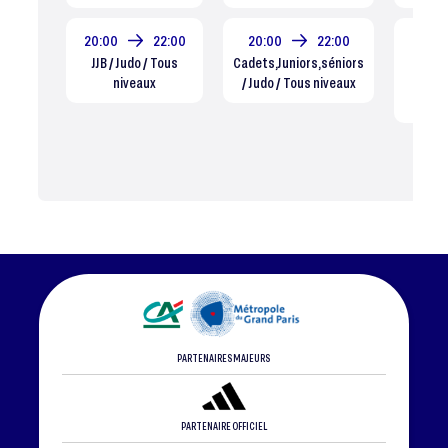
20:00
22:00
20:00
22:00
20:00
JJB / Judo / Tous
Cadets,Juniors,séniors
juji
niveaux
/ Judo / Tous niveaux
défens
Tou
PARTENAIRES MAJEURS
PARTENAIRE OFFICIEL