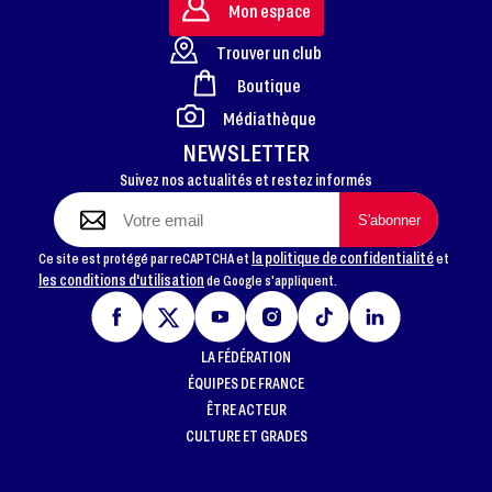
Mon espace
Trouver un club
Boutique
FOOTER
Médiathèque
NEWSLETTER
Suivez nos actualités et restez informés
la politique de confidentialité
Ce site est protégé par reCAPTCHA et
et
les conditions d'utilisation
de Google s'appliquent.
LA FÉDÉRATION
ÉQUIPES DE FRANCE
ÊTRE ACTEUR
CULTURE ET GRADES