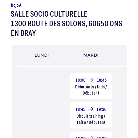
Dojo A
SALLE SOCIO CULTURELLE
1300 ROUTE DES SOLONS, 60650 ONS
EN BRAY
LUNDI
MARDI
MER
18:00
18:45
Débutants / Judo /
Débutant
18:45
19:30
Circuit training /
Taïso / Débutant