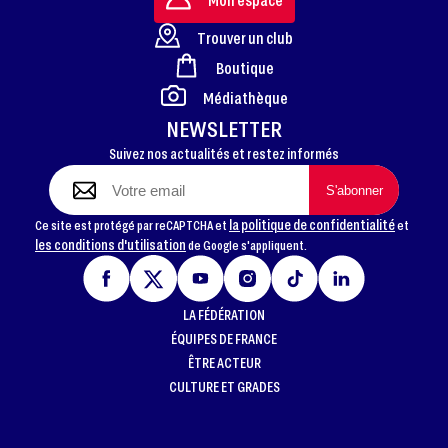
Trouver un club
Boutique
FOOTER
Médiathèque
NEWSLETTER
Suivez nos actualités et restez informés
la politique de confidentialité
Ce site est protégé par reCAPTCHA et
et
les conditions d'utilisation
de Google s'appliquent.
LA FÉDÉRATION
ÉQUIPES DE FRANCE
ÊTRE ACTEUR
CULTURE ET GRADES