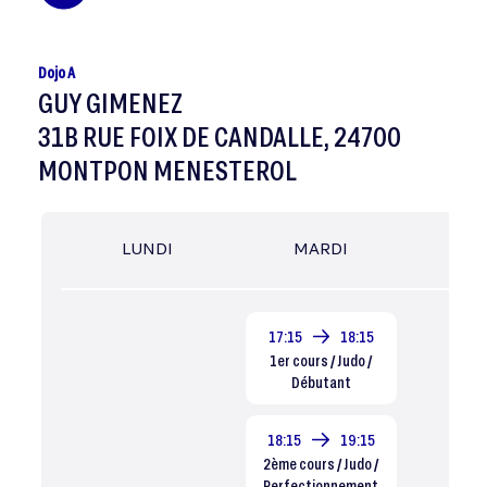
Dojo A
GUY GIMENEZ
31B RUE FOIX DE CANDALLE, 24700
MONTPON MENESTEROL
LUNDI
MARDI
MER
17:15
18:15
1er cours / Judo /
Débutant
18:15
19:15
2ème cours / Judo /
Perfectionnement