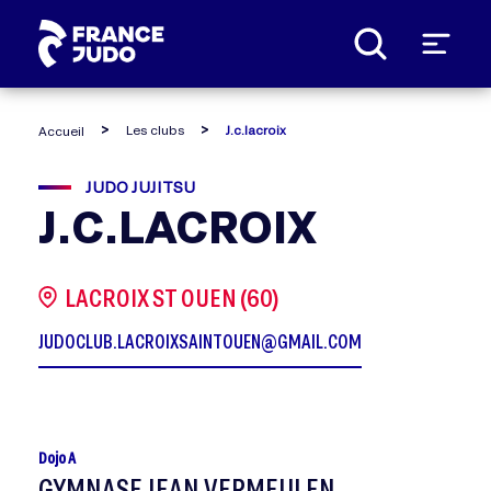
Panneau de gestion des cookies
Les clubs
J.c.lacroix
Accueil
JUDO JUJITSU
J.C.LACROIX
LACROIX ST OUEN (60)
JUDOCLUB.LACROIXSAINTOUEN@GMAIL.COM
Dojo A
GYMNASE JEAN VERMEULEN