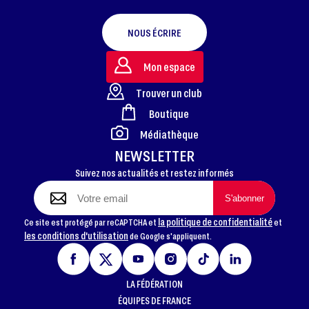
NOUS ÉCRIRE
Mon espace
Trouver un club
Boutique
FOOTER
Médiathèque
NEWSLETTER
Suivez nos actualités et restez informés
la politique de confidentialité
Ce site est protégé par reCAPTCHA et
et
les conditions d'utilisation
de Google s'appliquent.
LA FÉDÉRATION
ÉQUIPES DE FRANCE