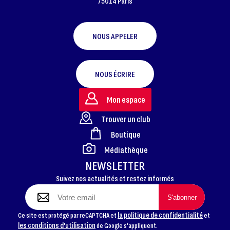
75014 Paris
NOUS APPELER
NOUS ÉCRIRE
Mon espace
Trouver un club
Boutique
FOOTER
Médiathèque
NEWSLETTER
Suivez nos actualités et restez informés
la politique de confidentialité
Ce site est protégé par reCAPTCHA et
et
les conditions d'utilisation
de Google s'appliquent.