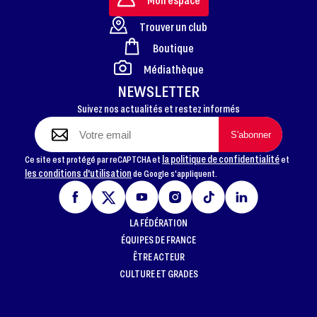
Trouver un club
Boutique
FOOTER
Médiathèque
NEWSLETTER
Suivez nos actualités et restez informés
la politique de confidentialité
Ce site est protégé par reCAPTCHA et
et
les conditions d'utilisation
de Google s'appliquent.
LA FÉDÉRATION
ÉQUIPES DE FRANCE
ÊTRE ACTEUR
CULTURE ET GRADES