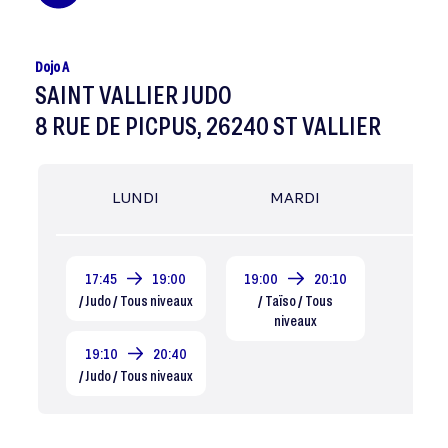
Dojo A
SAINT VALLIER JUDO
8 RUE DE PICPUS, 26240 ST VALLIER
LUNDI
MARDI
MER
17:45
19:00
19:00
20:10
/ Judo / Tous niveaux
/ Taïso / Tous
niveaux
19:10
20:40
/ Judo / Tous niveaux