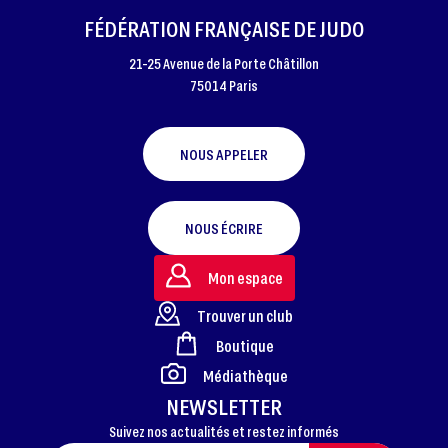
FÉDÉRATION FRANÇAISE DE JUDO
21-25 Avenue de la Porte Châtillon
75014 Paris
NOUS APPELER
NOUS ÉCRIRE
Mon espace
Trouver un club
Boutique
FOOTER
Médiathèque
NEWSLETTER
Suivez nos actualités et restez informés