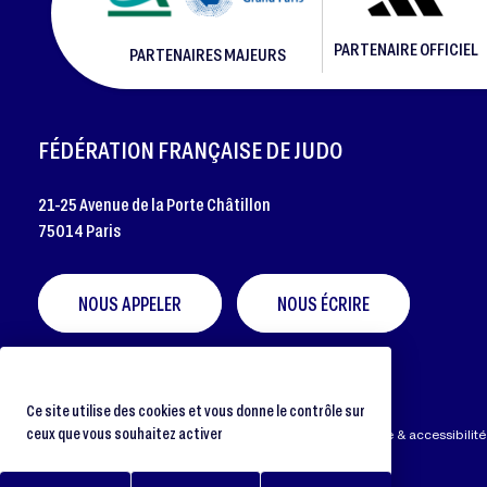
PARTENAIRE OFFICIEL
PARTENAIRES MAJEURS
FOOTER
FÉDÉRATION FRANÇAISE DE JUDO
21-25 Avenue de la Porte Châtillon
75014 Paris
NOUS APPELER
NOUS ÉCRIRE
Ce site utilise des cookies et vous donne le contrôle sur
ceux que vous souhaitez activer
Préférences cookies
Protection des données
Aide & accessibilité