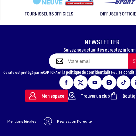
FOURNISSEURS OFFICIELS
DIFFUSEUR OFFICIE
NEWSLETTER
Suivez nos actualités et restez infor
la politique de confidentialité
les conditi
Ce site est protégé par reCAPTCHA et
et
Mon espace
Trouver un club
Boutiq
Mentions légales
Réalisation Koredge