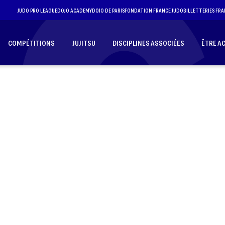
JUDO PRO LEAGUE
DOJO ACADEMY
DOJO DE PARIS
FONDATION FRANCE JUDO
BILLETTERIES FRA
COMPÉTITIONS
JUJITSU
DISCIPLINES ASSOCIÉES
ÊTRE A