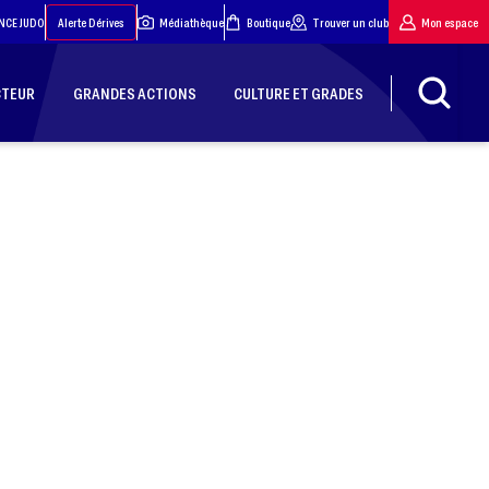
NCE JUDO
Alerte Dérives
Médiathèque
Boutique
Trouver un club
Mon espace
CTEUR
GRANDES ACTIONS
CULTURE ET GRADES