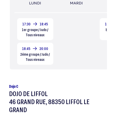
LUNDI
MARDI
MER
17:30
18:45
11:00
1er groupe / Judo /
baby ju
Tous niveaux
Dé
18:45
20:00
2éme groupe / Judo /
Tous niveaux
Dojo C
DOJO DE LIFFOL
46 GRAND RUE, 88350 LIFFOL LE
GRAND