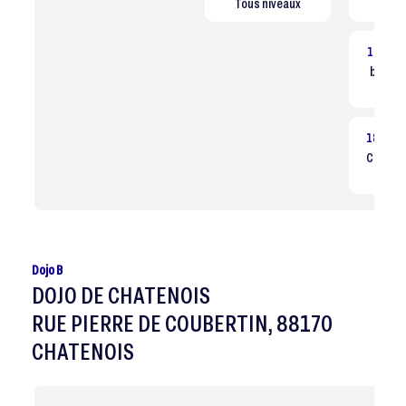
Tous niveaux
Dé
14:30
baby ju
Dé
18:00
Cours él
Comp
Dojo B
DOJO DE CHATENOIS
RUE PIERRE DE COUBERTIN, 88170
CHATENOIS