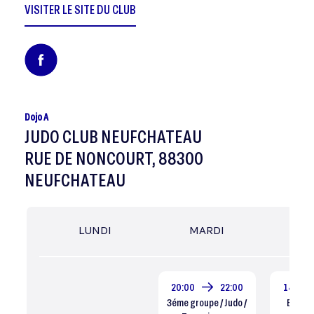
VISITER LE SITE DU CLUB
Dojo A
JUDO CLUB NEUFCHATEAU
RUE DE NONCOURT, 88300
NEUFCHATEAU
LUNDI
MARDI
MER
20:00
22:00
14:00
3éme groupe / Judo /
Eveil ju