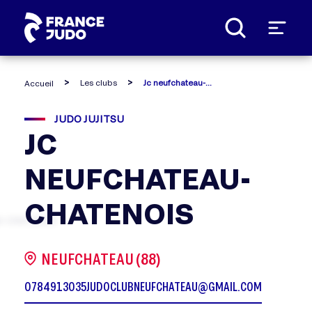
Panneau de gestion des cookies
Les clubs
Jc neufchateau-chatenois
Accueil
JUDO JUJITSU
JC
NEUFCHATEAU-
CHATENOIS
NEUFCHATEAU (88)
0784913035
JUDOCLUBNEUFCHATEAU@GMAIL.COM