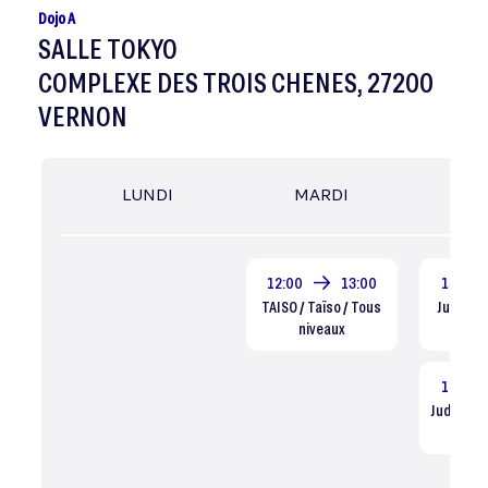
Dojo A
SALLE TOKYO
COMPLEXE DES TROIS CHENES, 27200
VERNON
LUNDI
MARDI
MER
12:00
13:00
15:30
TAISO / Taïso / Tous
Judo Enf
niveaux
Dé
16:30
Judo Ado 
ni