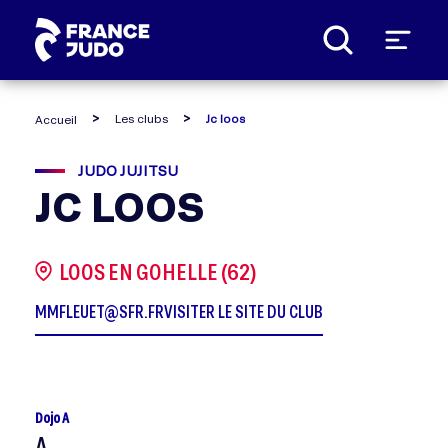
Panneau de gestion des cookies
Les clubs
Jc loos
Accueil
JUDO JUJITSU
JC LOOS
LOOS EN GOHELLE (62)
MMFLEUET@SFR.FR
VISITER LE SITE DU CLUB
Dojo A
A