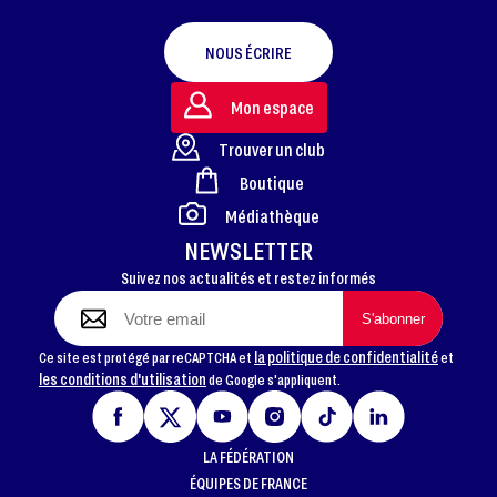
NOUS ÉCRIRE
Mon espace
Trouver un club
Boutique
FOOTER
Médiathèque
NEWSLETTER
Suivez nos actualités et restez informés
la politique de confidentialité
Ce site est protégé par reCAPTCHA et
et
les conditions d'utilisation
de Google s'appliquent.
LA FÉDÉRATION
ÉQUIPES DE FRANCE