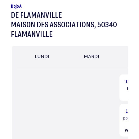
Dojo A
DE FLAMANVILLE
MAISON DES ASSOCIATIONS, 50340
FLAMANVILLE
LUNDI
MARDI
MER
15:00
Eveil ju
Dé
16:00
poussin
/ 
Perfec