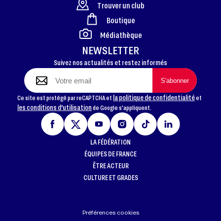
Trouver un club
Boutique
FOOTER
Médiathèque
NEWSLETTER
Suivez nos actualités et restez informés
la politique de confidentialité
Ce site est protégé par reCAPTCHA et
et
les conditions d'utilisation
de Google s'appliquent.
LA FÉDÉRATION
ÉQUIPES DE FRANCE
ÊTRE ACTEUR
CULTURE ET GRADES
Préférences cookies