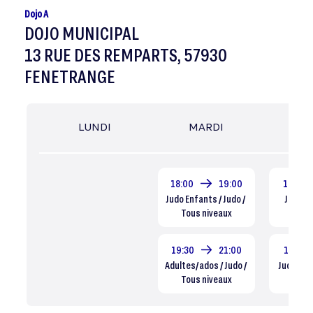
Dojo A
DOJO MUNICIPAL
13 RUE DES REMPARTS, 57930
FENETRANGE
LUNDI
MARDI
MER
18:00
19:00
18:00
Judo Enfants / Judo /
Judo eve
Tous niveaux
Dé
19:30
21:00
18:15
Adultes/ados / Judo /
Judo pous
Tous niveaux
Dé